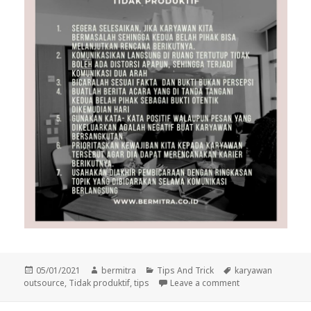
Posted
Author
Categories
Tags
05/01/2021
bermitra
Tips And Trick
karyawan
on
on Tips menangani
outsource
,
Tidak produktif
,
tips
Leave a comment