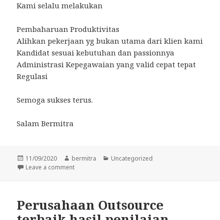
Kami selalu melakukan
Pembaharuan Produktivitas
Alihkan pekerjaan yg bukan utama dari klien kami
Kandidat sesuai kebutuhan dan passionnya
Administrasi Kepegawaian yang valid cepat tepat
Regulasi
Semoga sukses terus.
Salam Bermitra
Posted
Author
Categories
11/09/2020
bermitra
Uncategorized
on
on Happy Birthday Bermitra
Leave a comment
Perusahaan Outsource
terbaik hasil penilaian