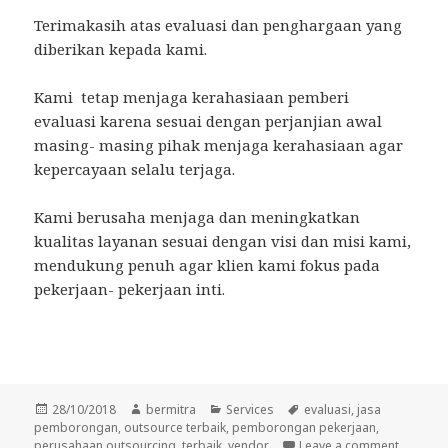
Terimakasih atas evaluasi dan penghargaan yang
diberikan kepada kami.
Kami tetap menjaga kerahasiaan pemberi
evaluasi karena sesuai dengan perjanjian awal
masing- masing pihak menjaga kerahasiaan agar
kepercayaan selalu terjaga.
Kami berusaha menjaga dan meningkatkan
kualitas layanan sesuai dengan visi dan misi kami,
mendukung penuh agar klien kami fokus pada
pekerjaan- pekerjaan inti.
Posted
Author
Categories
Tags
28/10/2018
bermitra
Services
evaluasi
,
jasa
on
pemborongan
,
outsource terbaik
,
pemborongan pekerjaan
,
on Perus
perusahaan outsourcing
,
terbaik
,
vendor
Leave a comment