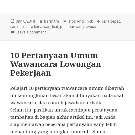
Posted
Author
Categories
Tags
09/10/2018
bermitra
Tips And Trick
cara cepat
,
on
cara jitu
,
cara karyawan
,
kiat
,
pelamar yang sesuai
on Cara cepat mendapatkan pelamar yang sesuai 
Leave a comment
10 Pertanyaan Umum
Wawancara Lowongan
Pekerjaan
Pelajari 10 pertanyaan wawancara umum dibawah
ini kemungkinan besar akan ditanyakan pada saat
wawancara, dan contoh jawaban terbaik.
Selain itu, pastikan untuk meninjau pertanyaan
tambahan di bagian akhir artikel ini, jadi Anda
siap menjawab beberapa pertanyaan yang lebih
menantang yang mungkin muncul selama