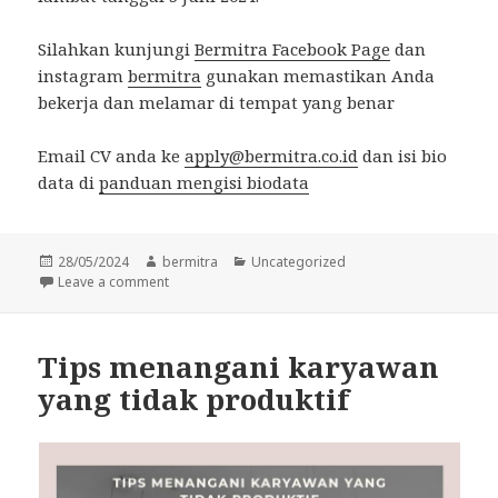
Silahkan kunjungi
Bermitra Facebook Page
dan
instagram
bermitra
gunakan memastikan Anda
bekerja dan melamar di tempat yang benar
Email CV anda ke
apply@bermitra.co.id
dan isi bio
data di
panduan mengisi biodata
Posted
Author
Categories
28/05/2024
bermitra
Uncategorized
on
on Lowongan Kerja Administrasi Telerenewal Di Jak
Leave a comment
Tips menangani karyawan
yang tidak produktif