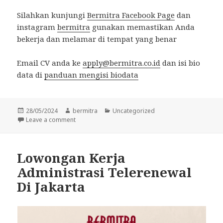
Silahkan kunjungi
Bermitra Facebook Page
dan
instagram
bermitra
gunakan memastikan Anda
bekerja dan melamar di tempat yang benar
Email CV anda ke
apply@bermitra.co.id
dan isi bio
data di
panduan mengisi biodata
Posted
Author
Categories
28/05/2024
bermitra
Uncategorized
on
on Lowongan Kerja Administrasi Polis Di Jakarta
Leave a comment
Lowongan Kerja
Administrasi Telerenewal
Di Jakarta