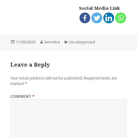
Social Media Link
Posted
Author
Categories
11/09/2020
bermitra
Uncategorized
on
Leave a Reply
Your email address will not be published.
Required fields are
marked
*
COMMENT
*