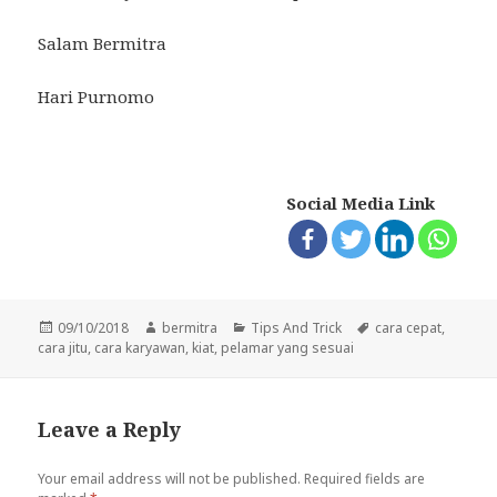
Salam Bermitra
Hari Purnomo
Social Media Link
Posted
Author
Categories
Tags
09/10/2018
bermitra
Tips And Trick
cara cepat
,
on
cara jitu
,
cara karyawan
,
kiat
,
pelamar yang sesuai
Leave a Reply
Your email address will not be published.
Required fields are